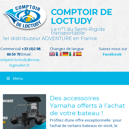
COMPTOIR DE
LOCTUDY
Le n°1 du Semi-Rigide
transportable
1er distributeur ADVENTURE en France
Commercial
+33 (0)2 98
Changez de langue
Suivez-nous sur
66 50 70
Email :
Facebook
comptoir.loctudy@coop-
bigouden.fr
Menu
Des accessoires
Yamaha offerts à l’achat
de votre bateau !
Profitez d’une offre exceptionnelle : pour
l’achat de certains bateaux en stock, le