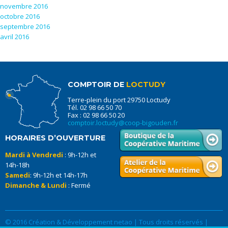
novembre 2016
octobre 2016
septembre 2016
avril 2016
COMPTOIR DE
LOCTUDY
Terre-plein du port 29750 Loctudy
Tél. 02 98 66 50 70
Fax : 02 98 66 50 20
comptoir.loctudy@coop-bigouden.fr
HORAIRES D’OUVERTURE
Mardi à Vendredi
: 9h-12h et
14h-18h
Samedi
: 9h-12h et 14h-17h
Dimanche & Lundi
: Fermé
© 2016 Création & Développement netao | Tous droits réservés |