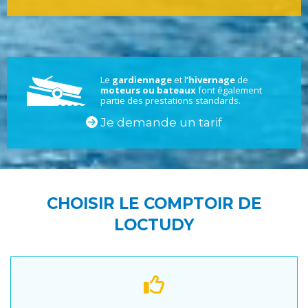
Le
gardiennage
et l
’hivernage
de
moteurs ou bateaux
font également
partie des prestations standards.
Je demande un tarif
CHOISIR LE COMPTOIR DE
LOCTUDY