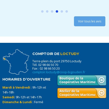
Voir tous les avis
COMPTOIR DE
LOCTUDY
Terre-plein du port 29750 Loctudy
Tél. 02 98 66 50 70
Fax : 02 98 66 50 20
comptoir.loctudy@coop-bigouden.fr
HORAIRES D’OUVERTURE
Mardi à Vendredi
: 9h-12h et
14h-18h
Samedi
: 9h-12h et 14h-17h
Dimanche & Lundi
: Fermé