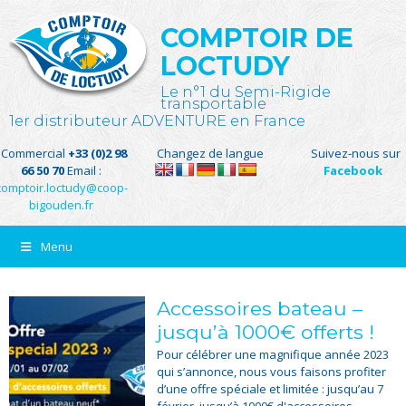
COMPTOIR DE
LOCTUDY
Le n°1 du Semi-Rigide
transportable
1er distributeur ADVENTURE en France
Commercial
+33 (0)2 98
Changez de langue
Suivez-nous sur
66 50 70
Email :
Facebook
comptoir.loctudy@coop-
bigouden.fr
Menu
Accessoires bateau –
jusqu’à 1000€ offerts !
Pour célébrer une magnifique année 2023
qui s’annonce, nous vous faisons profiter
d’une offre spéciale et limitée : jusqu’au 7