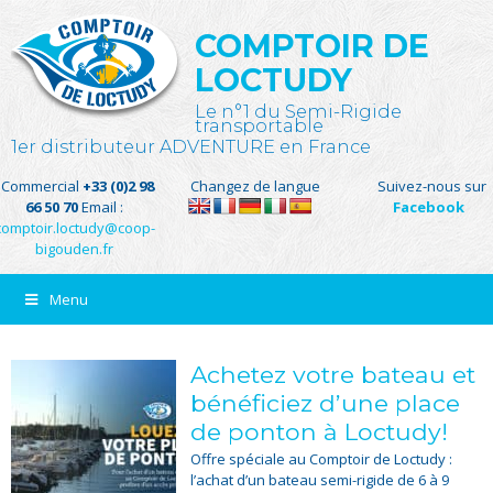
COMPTOIR DE
LOCTUDY
Le n°1 du Semi-Rigide
transportable
1er distributeur ADVENTURE en France
Commercial
+33 (0)2 98
Changez de langue
Suivez-nous sur
66 50 70
Email :
Facebook
comptoir.loctudy@coop-
bigouden.fr
Menu
Achetez votre bateau et
bénéficiez d’une place
de ponton à Loctudy!
Offre spéciale au Comptoir de Loctudy :
l’achat d’un bateau semi-rigide de 6 à 9