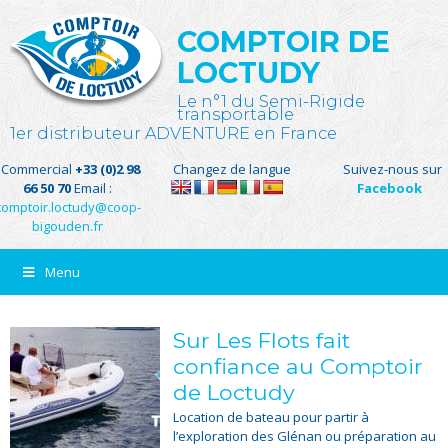
COMPTOIR DE
LOCTUDY
Le n°1 du Semi-Rigide
transportable
1er distributeur ADVENTURE en France
Commercial
+33 (0)2 98
Changez de langue
Suivez-nous sur
66 50 70
Email :
Facebook
comptoir.loctudy@coop-
bigouden.fr
Menu
Sur Les Flots fait
confiance au Comptoir
de Loctudy
Location de bateau pour partir à
l’exploration des Glénan ou préparation au