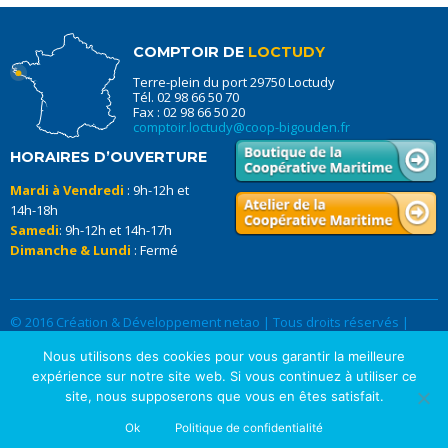
COMPTOIR DE
LOCTUDY
Terre-plein du port 29750 Loctudy
Tél. 02 98 66 50 70
Fax : 02 98 66 50 20
comptoir.loctudy@coop-bigouden.fr
HORAIRES D’OUVERTURE
Mardi à Vendredi
: 9h-12h et
14h-18h
Samedi
: 9h-12h et 14h-17h
Dimanche & Lundi
: Fermé
© 2016 Création & Développement netao | Tous droits réservés |
Données Personnelles
|
Mentions légales
Nous utilisons des cookies pour vous garantir la meilleure
expérience sur notre site web. Si vous continuez à utiliser ce
site, nous supposerons que vous en êtes satisfait.
Ok
Politique de confidentialité