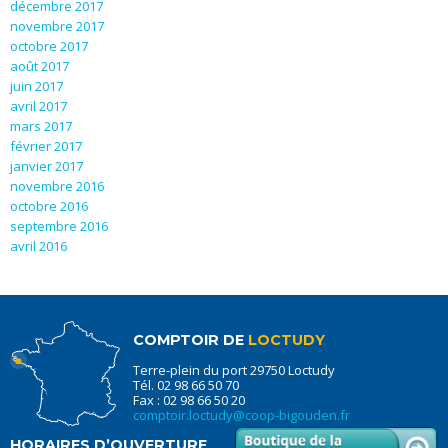
décembre 2017
novembre 2017
octobre 2017
août 2017
juin 2017
avril 2017
mars 2017
février 2017
janvier 2017
novembre 2016
octobre 2016
septembre 2016
avril 2016
COMPTOIR DE
LOCTUDY
Terre-plein du port 29750 Loctudy
Tél. 02 98 66 50 70
Fax : 02 98 66 50 20
comptoir.loctudy@coop-bigouden.fr
HORAIRES D’OUVERTURE