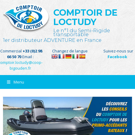
COMPTOIR DE
LOCTUDY
Le n°1 du Semi-Rigide
transportable
1er distributeur ADVENTURE en France
Commercial
+33 (0)2 98
Changez de langue
Suivez-nous sur
66 50 70
Email :
Facebook
comptoir.loctudy@coop-
bigouden.fr
Menu