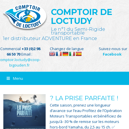
COMPTOIR DE
LOCTUDY
Le n°1 du Semi-Rigide
transportable
1er distributeur ADVENTURE en France
Commercial
+33 (0)2 98
Changez de langue
Suivez-nous sur
66 50 70
Email :
Facebook
comptoir.loctudy@coop-
bigouden.fr
Menu
? LA PRISE PARFAITE !
Cette saison, prenez une longueur
d’avance sur l’eau Profitez de l’Opération
Moteurs Transportables et bénéficiez de
jusqu’à -30 % de remise sur les moteurs
hors-bord Yamaha, du 2,5 au 15 ch. ✅