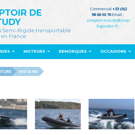
Commercial
+33 (0)2
PTOIR DE
98 66 50 70
Email :
TUDY
comptoir.loctudy@coop-
bigouden.fr
u Semi-Rigide transportable
 en France
GIDES
MOTEURS
REMORQUES
OCCASIONS
NTURE
VESTA HD