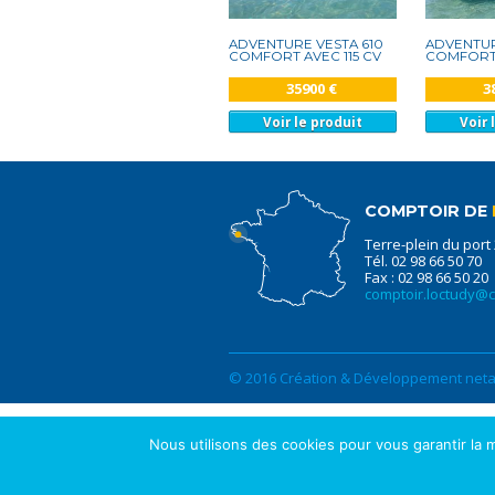
ADVENTURE VESTA 610
ADVENTUR
COMFORT AVEC 115 CV
COMFORT 
35900 €
3
Voir le produit
Voir 
COMPTOIR DE
Terre-plein du port
Tél. 02 98 66 50 70
Fax : 02 98 66 50 20
comptoir.loctudy@
© 2016 Création & Développement netao
Nous utilisons des cookies pour vous garantir la m