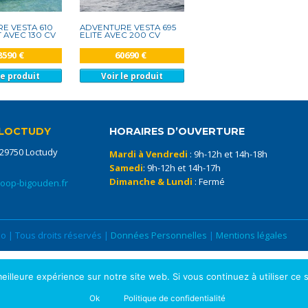
E VESTA 610
ADVENTURE VESTA 695
AVEC 130 CV
ELITE AVEC 200 CV
8590 €
60690 €
le produit
Voir le produit
LOCTUDY
HORAIRES D’OUVERTURE
 29750 Loctudy
Mardi à Vendredi
: 9h-12h et 14h-18h
Samedi
: 9h-12h et 14h-17h
Dimanche & Lundi
: Fermé
coop-bigouden.fr
 | Tous droits réservés |
Données Personnelles
|
Mentions légales
eilleure expérience sur notre site web. Si vous continuez à utiliser ce
Ok
Politique de confidentialité