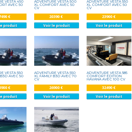
E VESTA 450
ADVENTURE VESTA 500
ADVENTURE VESTA 550
ORT AVEC 50
XL COMFORT AVEC 50
XL COMFORT AVEC 50
CV
CV
7490 €
20390 €
23900 €
le produit
Voir le produit
Voir le produit
E VESTA 550
ADVENTURE VESTA 550
ADVENTURE VESTA 585
 B3D AVEC 50
XL FAMILY B3D AVEC 70
COMFORT EDITION
CV
HAVANA AVEC 100 CV
3900 €
26900 €
32490 €
le produit
Voir le produit
Voir le produit