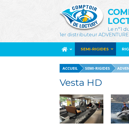
COM
LOC
Le n°1 d
1er distributeur ADVENTURE
SEMI-RIGIDES
RI
ACCUEIL
SEMI-RIGIDES
ADVE
Vesta HD