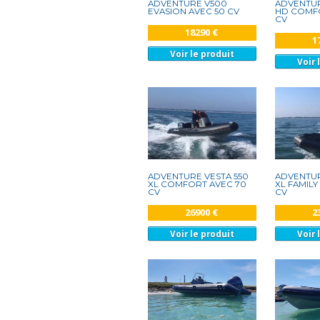
ADVENTURE V500
ADVENTUR
EVASION AVEC 50 CV
HD COMF
CV
18290 €
1
Voir le produit
Voir 
ADVENTURE VESTA 550
ADVENTUR
XL COMFORT AVEC 70
XL FAMILY
CV
CV
26900 €
2
Voir le produit
Voir 