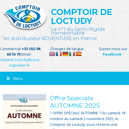
COMPTOIR DE
LOCTUDY
Le n°1 du Semi-Rigide
transportable
1er distributeur ADVENTURE en France
Commercial
+33 (0)2 98
Changez de langue
Suivez-nous sur
66 50 70
Email :
Facebook
comptoir.loctudy@coop-
bigouden.fr
Menu
Offre Spéciale
AUTOMNE 2025
? OFFRE SPÉCIALE AUTOMNE ? Du samedi 18
octobre au samedi 2 novembre 2025, le
Comptoir de Loctudy vous réserve une