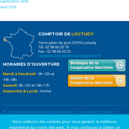
septembre 2016
avril 2016
COMPTOIR DE
LOCTUDY
Terre-plein du port 29750 Loctudy
Tél. 02 98 66 50 70
Fax : 02 98 66 50 20
comptoir.loctudy@coop-bigouden.fr
HORAIRES D’OUVERTURE
Mardi à Vendredi
: 9h-12h et
14h-18h
Samedi
: 9h-12h et 14h-17h
Dimanche & Lundi
: Fermé
© 2016 Création & Développement netao | Tous droits réservés |
Données Personnelles
|
Mentions légales
Nous utilisons des cookies pour vous garantir la meilleure
expérience sur notre site web. Si vous continuez à utiliser ce