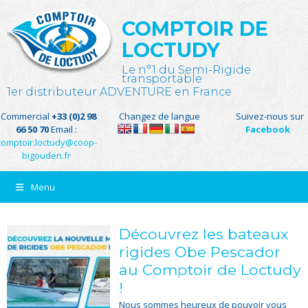
COMPTOIR DE
LOCTUDY
Le n°1 du Semi-Rigide
transportable
1er distributeur ADVENTURE en France
Commercial
+33 (0)2 98
Changez de langue
Suivez-nous sur
66 50 70
Email :
Facebook
comptoir.loctudy@coop-
bigouden.fr
Menu
Découvrez les bateaux
rigides Obe Pescador
au Comptoir de Loctudy
!
Nous sommes heureux de pouvoir vous