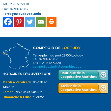
Tél. 02 98 66 50 70
Fax : 02 98 66 50 20
Partagez avec vos amis
COMPTOIR DE
LOCTUDY
Terre-plein du port 29750 Loctudy
Tél. 02 98 66 50 70
Fax : 02 98 66 50 20
comptoir.loctudy@coop-bigouden.fr
HORAIRES D’OUVERTURE
Mardi à Vendredi
: 9h-12h et
14h-18h
Samedi
: 9h-12h et 14h-17h
Dimanche & Lundi
: Fermé