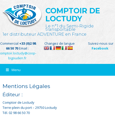
COMPTOIR DE
LOCTUDY
Le n°1 du Semi-Rigide
transportable
1er distributeur ADVENTURE en France
Commercial
+33 (0)2 98
Changez de langue
Suivez-nous sur
66 50 70
Email :
Facebook
comptoir.loctudy@coop-
bigouden.fr
Menu
Mentions Légales
Éditeur :
Comptoir de Loctudy
Terre-plein du port – 29750 Loctudy
Tél. 02 98 66 50 70