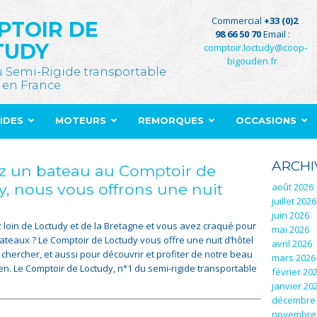
Commercial
+33 (0)2
PTOIR DE
98 66 50 70
Email :
TUDY
comptoir.loctudy@coop-
bigouden.fr
u Semi-Rigide transportable
 en France
GIDES
MOTEURS
REMORQUES
OCCASIONS
ARCHI
z un bateau au Comptoir de
y, nous vous offrons une nuit
août 2026
juillet 2026
juin 2026
 loin de Loctudy et de la Bretagne et vous avez craqué pour
mai 2026
bateaux ? Le Comptoir de Loctudy vous offre une nuit d’hôtel
avril 2026
 chercher, et aussi pour découvrir et profiter de notre beau
mars 2026
n. Le Comptoir de Loctudy, n°1 du semi-rigide transportable
février 20
janvier 20
décembre
novembre