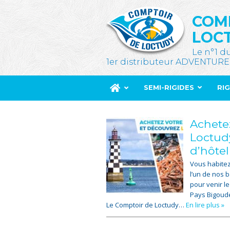
COM
LOC
Le n°1 d
1er distributeur ADVENTURE
SEMI-RIGIDES
RI
Achete
Loctud
d’hôtel
Vous habitez
l’un de nos 
pour venir le
Pays Bigoude
Le Comptoir de Loctudy…
En lire plus »