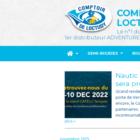
COM
LOC
Le n°1 d
1er distributeur ADVENTURE
SEMI-RIGIDES
RI
Nautic
sera pr
Grand rendez
porte de Ver
encore, le C
partenaires.
incontournab
plus »
novembre 2025