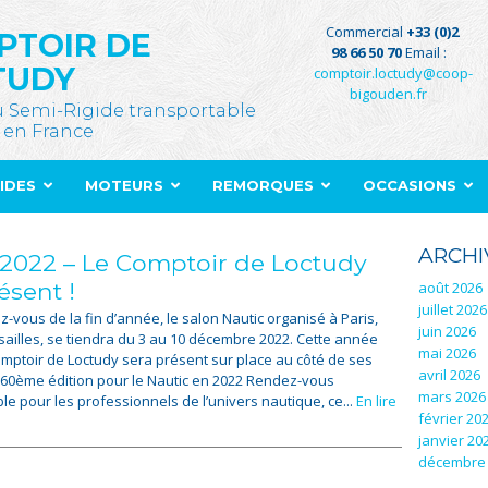
Commercial
+33 (0)2
PTOIR DE
98 66 50 70
Email :
TUDY
comptoir.loctudy@coop-
bigouden.fr
u Semi-Rigide transportable
 en France
GIDES
MOTEURS
REMORQUES
OCCASIONS
ARCHI
 2022 – Le Comptoir de Loctudy
ésent !
août 2026
juillet 2026
-vous de la fin d’année, le salon Nautic organisé à Paris,
juin 2026
sailles, se tiendra du 3 au 10 décembre 2022. Cette année
mai 2026
omptoir de Loctudy sera présent sur place au côté de ses
avril 2026
 60ème édition pour le Nautic en 2022 Rendez-vous
mars 2026
le pour les professionnels de l’univers nautique, ce...
En lire
février 20
janvier 20
décembre