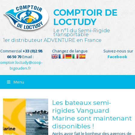
COMPTOIR DE
LOCTUDY
Le n°1 du Semi-Rigide
transportable
1er distributeur ADVENTURE en France
Commercial
+33 (0)2 98
Changez de langue
Suivez-nous sur
66 50 70
Email :
Facebook
comptoir.loctudy@coop-
bigouden.fr
Menu
Les bateaux semi-
rigides Vanguard
Marine sont maintenant
disponibles !
Après avoir fait le bonheur des agences de