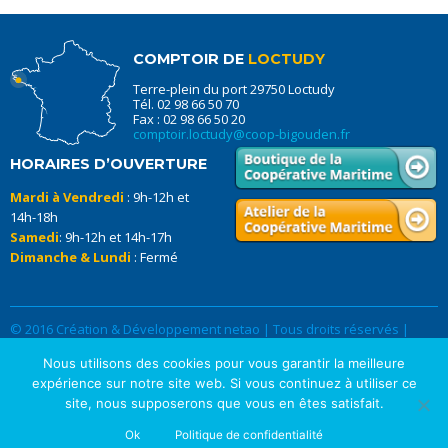
COMPTOIR DE
LOCTUDY
Terre-plein du port 29750 Loctudy
Tél. 02 98 66 50 70
Fax : 02 98 66 50 20
comptoir.loctudy@coop-bigouden.fr
HORAIRES D’OUVERTURE
Mardi à Vendredi
: 9h-12h et
14h-18h
Samedi
: 9h-12h et 14h-17h
Dimanche & Lundi
: Fermé
© 2016 Création & Développement netao | Tous droits réservés |
Données Personnelles
|
Mentions légales
Nous utilisons des cookies pour vous garantir la meilleure
expérience sur notre site web. Si vous continuez à utiliser ce
site, nous supposerons que vous en êtes satisfait.
Ok
Politique de confidentialité