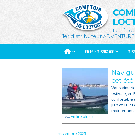
COM
LOC
Le n°1 d
1er distributeur ADVENTURE
SEMI-RIGIDES
RI
Navigu
cet été 
Vous aimerie
estivale, en
confortable 
juin et juill
maintenant a
de...
En lire plus »
novembre 2025