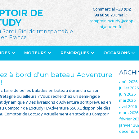
Commercial
+33 (0)2
PTOIR DE
98 66 50 70
Email :
TUDY
comptoir.loctudy@coop-
bigouden.fr
u Semi-Rigide transportable
 en France
GIDES
MOTEURS
REMORQUES
OCCASIONS
ARCHI
ez à bord d’un bateau Adventure
!
août 2026
juillet 2026
z faire de belles balades en bateau durant la saison
juin 2026
 Bretagne ou ailleurs ? Vous recherchez un semi-rigide
mai 2026
et dynamique ? Des livraisons d’Adventure sont prévues en
avril 2026
et au Comptoir de Loctudy ! L'Adventure 550 XL disponible dès
mars 2026
u Comptoir de Loctudy Actuellement en stock au Comptoir
février 20
janvier 20
décembre