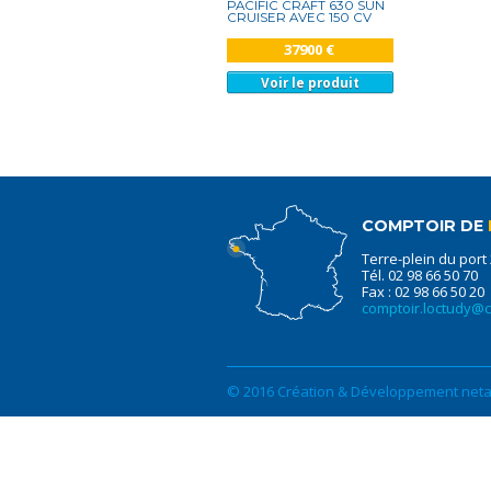
PACIFIC CRAFT 630 SUN
CRUISER AVEC 150 CV
37900 €
Voir le produit
COMPTOIR DE
Terre-plein du port
Tél. 02 98 66 50 70
Fax : 02 98 66 50 20
comptoir.loctudy@
© 2016 Création & Développement netao