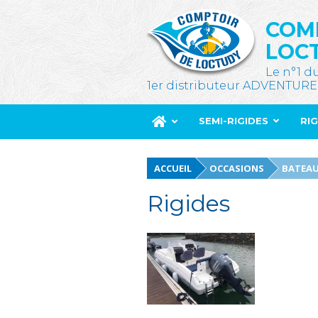
COM
LOC
Le n°1 d
1er distributeur ADVENTURE
SEMI-RIGIDES
RI
ACCUEIL
OCCASIONS
BATEAU
Rigides