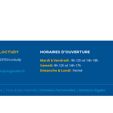
LOCTUDY
HORAIRES D’OUVERTURE
 29750 Loctudy
Mardi à Vendredi
: 9h-12h et 14h-18h
Samedi
: 9h-12h et 14h-17h
Dimanche & Lundi
: Fermé
coop-bigouden.fr
 | Tous droits réservés |
Données Personnelles
|
Mentions légales