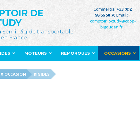
Commercial
+33 (0)2
PTOIR DE
98 66 50 70
Email :
TUDY
comptoir.loctudy@coop-
bigouden.fr
u Semi-Rigide transportable
 en France
GIDES
MOTEURS
REMORQUES
OCCASIONS
X OCCASION
RIGIDES