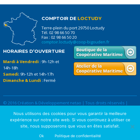
COMPTOIR DE
LOCTUDY
Terre-plein du port 29750 Loctudy
Tél. 02 98 66 50 70
Fax : 02 98 66 50 20
comptoir.loctudy@coop-bigouden.fr
HORAIRES D’OUVERTURE
Mardi à Vendredi
: 9h-12h et
14h-18h
Samedi
: 9h-12h et 14h-17h
Dimanche & Lundi
: Fermé
© 2016 Création & Développement netao | Tous droits réservés |
Données Personnelles
|
Mentions légales
Nous utilisons des cookies pour vous garantir la meilleure
expérience sur notre site web. Si vous continuez à utiliser ce
site, nous supposerons que vous en êtes satisfait.
Ok
Politique de confidentialité