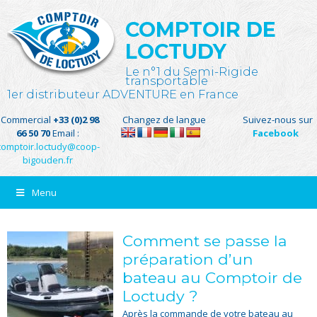
COMPTOIR DE
LOCTUDY
Le n°1 du Semi-Rigide
transportable
1er distributeur ADVENTURE en France
Commercial
+33 (0)2 98
Changez de langue
Suivez-nous sur
66 50 70
Email :
Facebook
comptoir.loctudy@coop-
bigouden.fr
Menu
Comment se passe la
préparation d’un
bateau au Comptoir de
Loctudy ?
Après la commande de votre bateau au