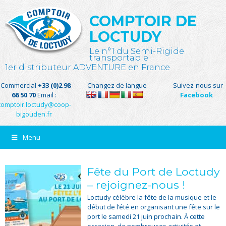
COMPTOIR DE
LOCTUDY
Le n°1 du Semi-Rigide
transportable
1er distributeur ADVENTURE en France
Commercial
+33 (0)2 98
Changez de langue
Suivez-nous sur
66 50 70
Email :
Facebook
comptoir.loctudy@coop-
bigouden.fr
Menu
Fête du Port de Loctudy
– rejoignez-nous !
Loctudy célèbre la fête de la musique et le
début de l’été en organisant une fête sur le
port le samedi 21 juin prochain. À cette