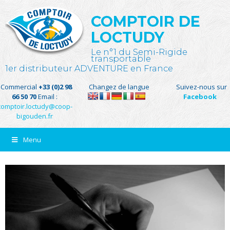
COMPTOIR DE
LOCTUDY
Le n°1 du Semi-Rigide
transportable
1er distributeur ADVENTURE en France
Commercial
+33 (0)2 98
Changez de langue
Suivez-nous sur
66 50 70
Email :
Facebook
comptoir.loctudy@coop-
bigouden.fr
Menu