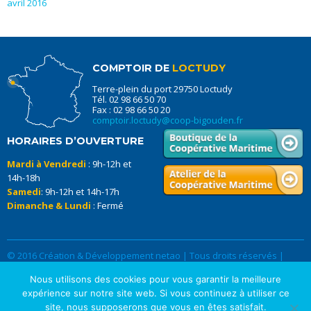
avril 2016
COMPTOIR DE
LOCTUDY
Terre-plein du port 29750 Loctudy
Tél. 02 98 66 50 70
Fax : 02 98 66 50 20
comptoir.loctudy@coop-bigouden.fr
HORAIRES D’OUVERTURE
Mardi à Vendredi
: 9h-12h et
14h-18h
Samedi
: 9h-12h et 14h-17h
Dimanche & Lundi
: Fermé
© 2016 Création & Développement netao | Tous droits réservés |
Données Personnelles
|
Mentions légales
Nous utilisons des cookies pour vous garantir la meilleure
expérience sur notre site web. Si vous continuez à utiliser ce
site, nous supposerons que vous en êtes satisfait.