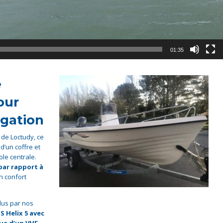
01:35
e
our
igation
de Loctudy, ce
d’un coffre et
ole centrale.
ar rapport à
n confort
dus par nos
S Helix 5 avec