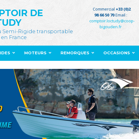
Commercial
+33 (0)2
PTOIR DE
98 66 50 70
Email :
TUDY
comptoir.loctudy@coop-
bigouden.fr
u Semi-Rigide transportable
 en France
GIDES
MOTEURS
REMORQUES
OCCASIONS