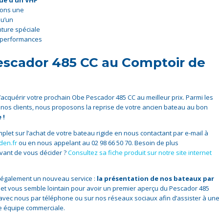
que d’un VHF
sons une
qu’un
inture spéciale
s performances
escador 485 CC au Comptoir de
acquérir votre prochain Obe Pescador 485 CC au meilleur prix. Parmi les
 nos clients, nous proposons la reprise de votre ancien bateau au bon
 !
et sur l’achat de votre bateau rigide en nous contactant par e-mail à
den.fr
ou en nous appelant au 02 98 66 50 70. Besoin de plus
avant de vous décider ?
Consultez sa fiche produit sur notre site internet
 également un nouveau service :
la présentation de nos bateaux par
ajet vous semble lointain pour avoir un premier aperçu du Pescador 485
vec nous par téléphone ou sur nos réseaux sociaux afin d’assister à un
re équipe commerciale.