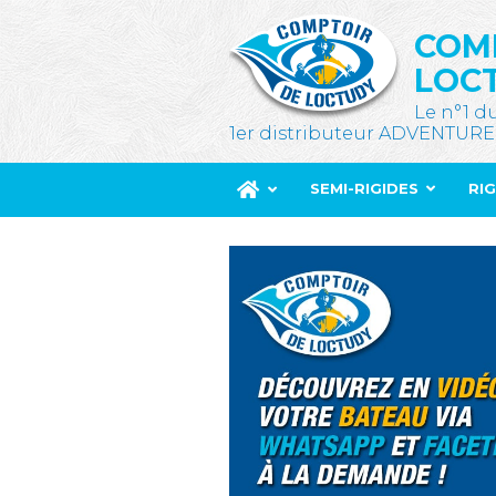
COM
LOC
Le n°1 d
1er distributeur ADVENTURE
SEMI-RIGIDES
RI