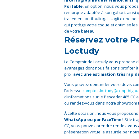
la cartographie de la France, ainsi 
Portable.
En option, nous vous propo
remorque adaptée à son gabarit ainsi 
traitement antifouling. Il s’agit d’une pe
qui protège votre coque et optimise le
de votre bateau.
Réservez votre P
Loctudy
Le Comptoir de Loctudy vous propose d’
avantages dont nous faisons profiter à
prix,
avec une estimation très rapide
Vous pouvez demander votre devis compl
l’adresse
comptoir.loctudy@coop-bigou
d’informations sur le Pescador 485 CC 
ou rendez-vous dans notre showroom !
À cette occasion, nous vous proposons
WhatsApp ou par FaceTime !
Si le tr
CC, vous pouvez prendre rendez-vous a
présentation virtuelle assurée par not