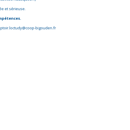
e et sérieuse.
ompétences.
mptoir.loctudy@coop-bigouden.fr