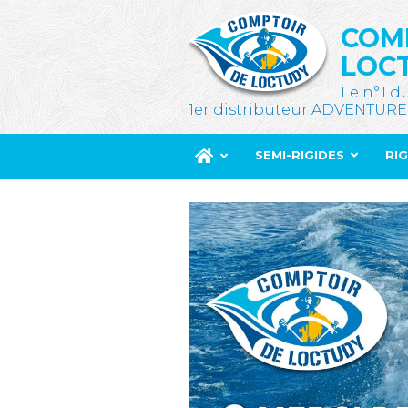
COM
LOC
Le n°1 d
1er distributeur ADVENTURE
SEMI-RIGIDES
RI