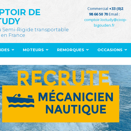
Commercial
+33 (0)2
PTOIR DE
98 66 50 70
Email :
TUDY
comptoir.loctudy@coop-
bigouden.fr
u Semi-Rigide transportable
 en France
GIDES
MOTEURS
REMORQUES
OCCASIONS