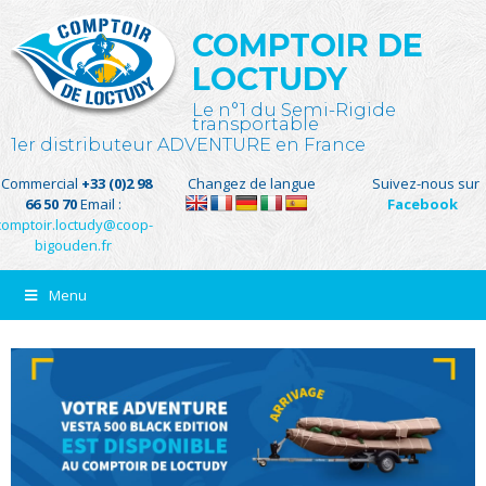
COMPTOIR DE
LOCTUDY
Le n°1 du Semi-Rigide
transportable
1er distributeur ADVENTURE en France
Commercial
+33 (0)2 98
Changez de langue
Suivez-nous sur
66 50 70
Email :
Facebook
comptoir.loctudy@coop-
bigouden.fr
Menu