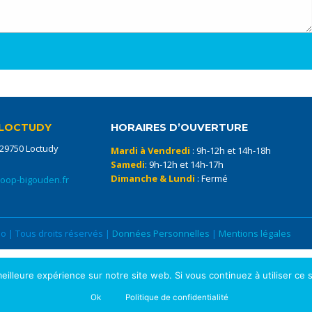
LOCTUDY
HORAIRES D’OUVERTURE
 29750 Loctudy
Mardi à Vendredi
: 9h-12h et 14h-18h
Samedi
: 9h-12h et 14h-17h
Dimanche & Lundi
: Fermé
coop-bigouden.fr
 | Tous droits réservés |
Données Personnelles
|
Mentions légales
eilleure expérience sur notre site web. Si vous continuez à utiliser ce
Ok
Politique de confidentialité