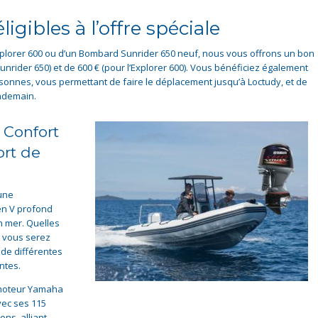
igibles à l’offre spéciale
lorer 600 ou d’un Bombard Sunrider 650 neuf, nous vous offrons un bon
unrider 650) et de 600 € (pour l’Explorer 600). Vous bénéficiez également
rsonnes, vous permettant de faire le déplacement jusqu’à Loctudy, et de
endemain.
 Confort
ort de
une
en V profond
n mer. Quelles
, vous serez
 de différentes
ntes.
 moteur Yamaha
vec ses 115
ons, alliant