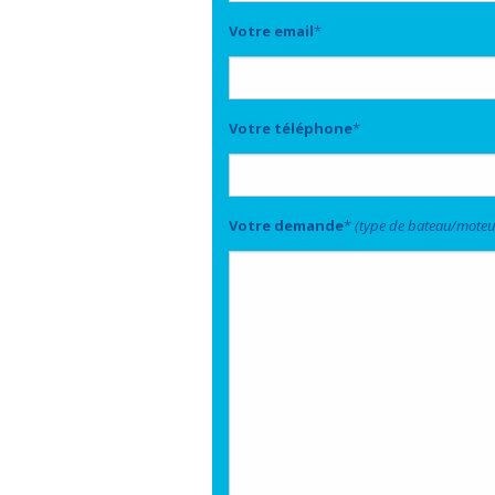
Votre email
*
Votre téléphone
*
Votre demande
*
(type de bateau/moteu