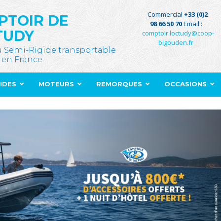
Commercial
+33 (0)2
PTOIR DE
98 66 50 70
Email :
TUDY
comptoir.loctudy@coop-
bigouden.fr
u Semi-Rigide transportable
 en France
GIDES
MOTEURS
REMORQUES
OCCASIONS