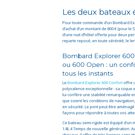
Les deux bateaux él
Pour toute commande d’un Bombard Exp
d’achat d’un montant de 800 € (pour le S
d’une nuit d’hôtel offerte pour deux pe
repartir reposé, en toute sérénité, le l
Bombard Explorer 600
ou 600 Open : un conf
tous les instants
Le
Bombard Explorer 600 Confort
offre 
polyvalence exceptionnelle : sa coque 
lui confère une stabilité remarquable e
que soient les conditions de navigation
en sécurité. Le pont peut être aménagé
façons pour répondre à toutes vos atte
Ce bateau semi-rigide est équipé d’un
1.8L 4 Temps de nouvelle génération. A
chevaux, il offre de très bonnes sensati