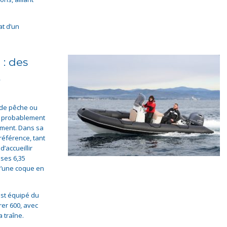
at d’un
: des
t
 de pêche ou
ez probablement
ment. Dans sa
 référence, tant
’accueillir
ses 6,35
 d’une coque en
est équipé du
er 600, avec
 traîne.