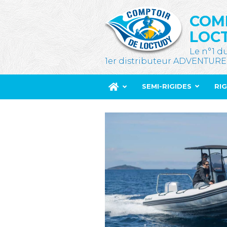
COM
LOC
Le n°1 d
1er distributeur ADVENTURE
SEMI-RIGIDES
RI