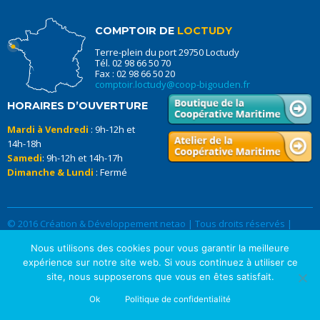
COMPTOIR DE
LOCTUDY
Terre-plein du port 29750 Loctudy
Tél. 02 98 66 50 70
Fax : 02 98 66 50 20
comptoir.loctudy@coop-bigouden.fr
HORAIRES D’OUVERTURE
Mardi à Vendredi
: 9h-12h et
14h-18h
Samedi
: 9h-12h et 14h-17h
Dimanche & Lundi
: Fermé
© 2016 Création & Développement netao | Tous droits réservés |
Données Personnelles
|
Mentions légales
Nous utilisons des cookies pour vous garantir la meilleure
expérience sur notre site web. Si vous continuez à utiliser ce
site, nous supposerons que vous en êtes satisfait.
Ok
Politique de confidentialité