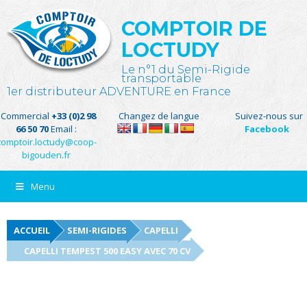
COMPTOIR DE
LOCTUDY
Le n°1 du Semi-Rigide
transportable
1er distributeur ADVENTURE en France
Commercial
+33 (0)2 98
Changez de langue
Suivez-nous sur
66 50 70
Email :
Facebook
comptoir.loctudy@coop-
bigouden.fr
Menu
ACCUEIL
SEMI-RIGIDES
CAPELLI
CAPELLI TEMPEST 500 EASY AVEC 70 CV