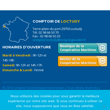
COMPTOIR DE
LOCTUDY
Terre-plein du port 29750 Loctudy
Tél. 02 98 66 50 70
Fax : 02 98 66 50 20
comptoir.loctudy@coop-bigouden.fr
HORAIRES D’OUVERTURE
Mardi à Vendredi
: 9h-12h et
14h-18h
Samedi
: 9h-12h et 14h-17h
Dimanche & Lundi
: Fermé
© 2016 Création & Développement netao | Tous droits réservés |
Données Personnelles
|
Mentions légales
Nous utilisons des cookies pour vous garantir la meilleure
expérience sur notre site web. Si vous continuez à utiliser ce
site, nous supposerons que vous en êtes satisfait.