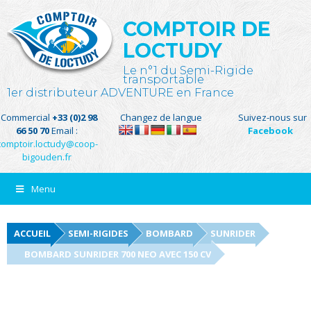
COMPTOIR DE
LOCTUDY
Le n°1 du Semi-Rigide
transportable
1er distributeur ADVENTURE en France
Commercial
+33 (0)2 98
Changez de langue
Suivez-nous sur
66 50 70
Email :
Facebook
comptoir.loctudy@coop-
bigouden.fr
Menu
ACCUEIL
SEMI-RIGIDES
BOMBARD
SUNRIDER
BOMBARD SUNRIDER 700 NEO AVEC 150 CV