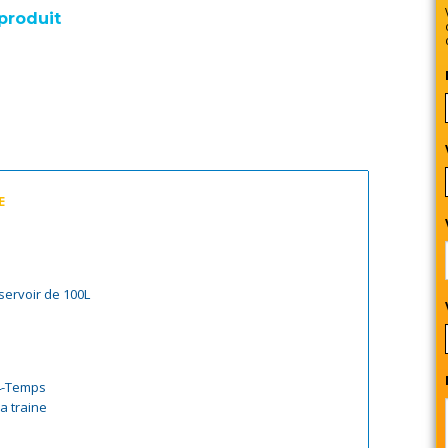
produit
E
servoir de 100L
 4-Temps
a traine