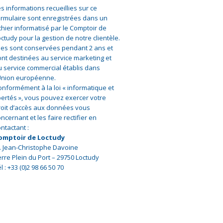
s informations recueillies sur ce
ormulaire sont enregistrées dans un
chier informatisé par le Comptoir de
ctudy pour la gestion de notre clientèle.
lles sont conservées pendant 2 ans et
ont destinées au service marketing et
u service commercial établis dans
’Union européenne.
onformément à la loi « informatique et
ibertés », vous pouvez exercer votre
roit d’accès aux données vous
ncernant et les faire rectifier en
ntactant :
omptoir de Loctudy
. Jean-Christophe Davoine
erre Plein du Port – 29750 Loctudy
l : +33 (0)2 98 66 50 70