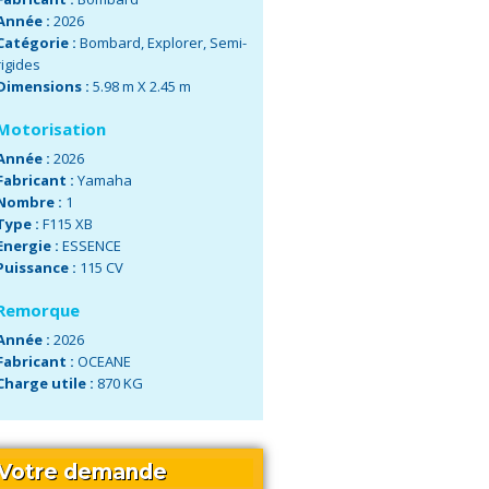
Année :
2026
Catégorie :
Bombard
,
Explorer
,
Semi-
rigides
Dimensions :
5.98 m X 2.45 m
Motorisation
Année :
2026
Fabricant :
Yamaha
Nombre :
1
Type :
F115 XB
Energie :
ESSENCE
Puissance :
115 CV
Remorque
Année :
2026
Fabricant :
OCEANE
Charge utile :
870 KG
Votre demande