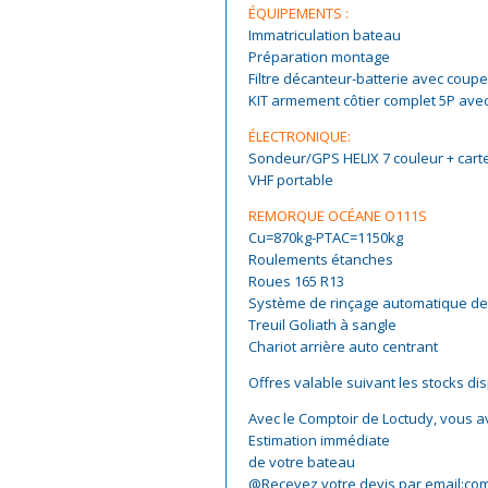
ÉQUIPEMENTS :
Immatriculation bateau
Préparation montage
Filtre décanteur-batterie avec coupe
KIT armement côtier complet 5P ave
ÉLECTRONIQUE:
Sondeur/GPS HELIX 7 couleur + cart
VHF portable
REMORQUE OCÉANE O111S
Cu=870kg-PTAC=1150kg
Roulements étanches
Roues 165 R13
Système de rinçage automatique de
Treuil Goliath à sangle
Chariot arrière auto centrant
Offres valable suivant les stocks di
Avec le Comptoir de Loctudy, vous a
Estimation immédiate
de votre bateau
@Recevez votre devis par email:com