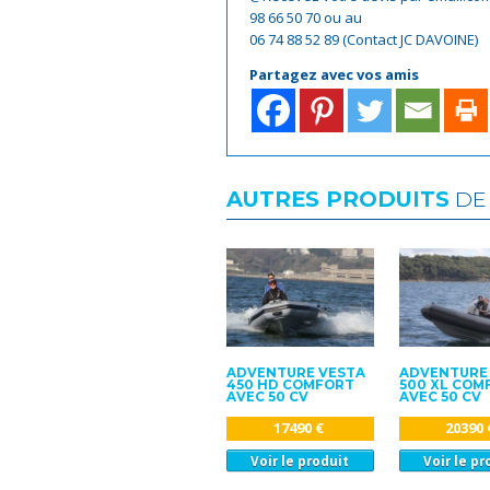
98 66 50 70 ou au
06 74 88 52 89 (Contact JC DAVOINE)
Partagez avec vos amis
AUTRES PRODUITS
DE 
ADVENTURE VESTA
ADVENTURE
450 HD COMFORT
500 XL COM
AVEC 50 CV
AVEC 50 CV
17490 €
20390 
Voir le produit
Voir le pr