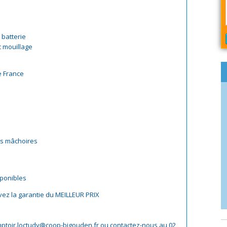
 batterie
c mouillage
e France
s mâchoires
sponibles
vez la garantie du MEILLEUR PRIX
ptoir.loctudy@coop-bigouden.fr ou contactez-nous au 02