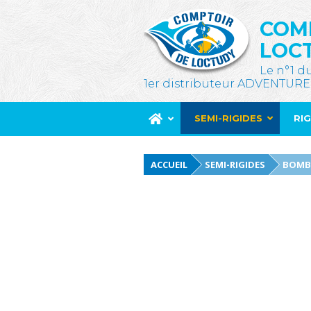
COM
LOC
Le n°1 d
1er distributeur ADVENTURE
SEMI-RIGIDES
RI
ACCUEIL
SEMI-RIGIDES
BOMB