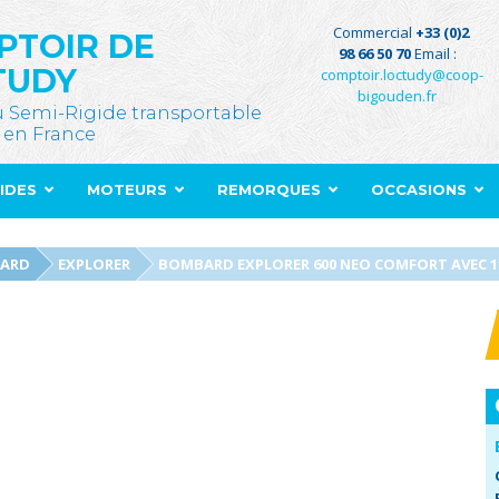
Commercial
+33 (0)2
PTOIR DE
98 66 50 70
Email :
TUDY
comptoir.loctudy@coop-
bigouden.fr
u Semi-Rigide transportable
 en France
GIDES
MOTEURS
REMORQUES
OCCASIONS
ARD
EXPLORER
BOMBARD EXPLORER 600 NEO COMFORT AVEC 1