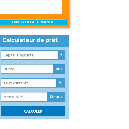
Calculateur de prêt
€
ans
%
€/mois