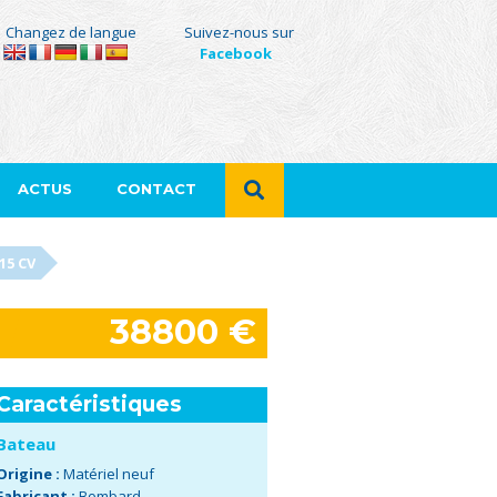
Changez de langue
Suivez-nous sur
Facebook
ACTUS
CONTACT
15 CV
38800 €
Caractéristiques
Bateau
Origine :
Matériel neuf
Fabricant :
Bombard