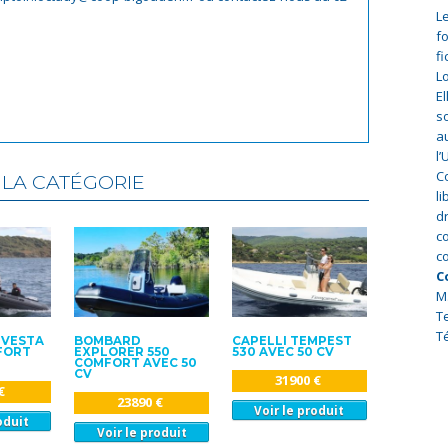
Le
f
fi
Lo
E
s
a
l
C
LA CATÉGORIE
l
d
co
co
C
M
T
Té
 VESTA
BOMBARD
CAPELLI TEMPEST
FORT
EXPLORER 550
530 AVEC 50 CV
COMFORT AVEC 50
CV
31900 €
€
23890 €
Voir le produit
oduit
Voir le produit