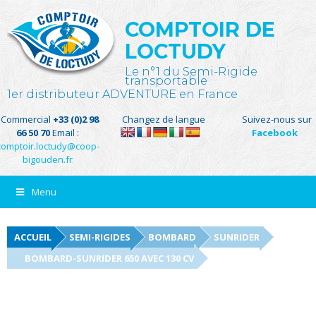
COMPTOIR DE
LOCTUDY
Le n°1 du Semi-Rigide
transportable
1er distributeur ADVENTURE en France
Commercial
+33 (0)2 98
Changez de langue
Suivez-nous sur
66 50 70
Email :
Facebook
comptoir.loctudy@coop-
bigouden.fr
Menu
ACCUEIL
SEMI-RIGIDES
BOMBARD
SUNRIDER
BOMBARD-SUNRIDER 650 AVEC 130 CV