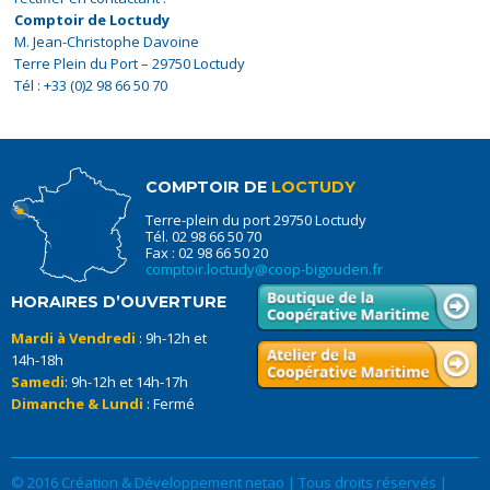
Comptoir de Loctudy
M. Jean-Christophe Davoine
Terre Plein du Port – 29750 Loctudy
Tél : +33 (0)2 98 66 50 70
COMPTOIR DE
LOCTUDY
Terre-plein du port 29750 Loctudy
Tél. 02 98 66 50 70
Fax : 02 98 66 50 20
comptoir.loctudy@coop-bigouden.fr
HORAIRES D’OUVERTURE
Mardi à Vendredi
: 9h-12h et
14h-18h
Samedi
: 9h-12h et 14h-17h
Dimanche & Lundi
: Fermé
© 2016 Création & Développement netao | Tous droits réservés |