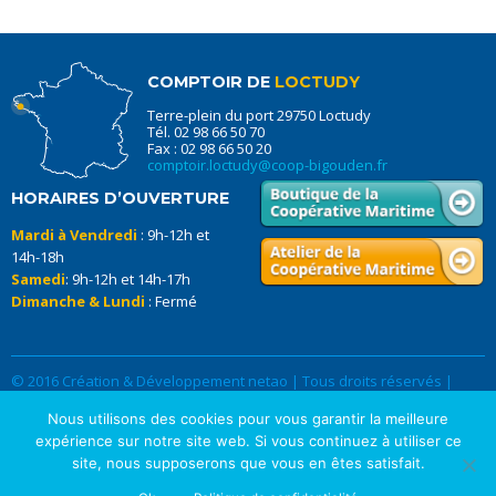
COMPTOIR DE
LOCTUDY
Terre-plein du port 29750 Loctudy
Tél. 02 98 66 50 70
Fax : 02 98 66 50 20
comptoir.loctudy@coop-bigouden.fr
HORAIRES D’OUVERTURE
Mardi à Vendredi
: 9h-12h et
14h-18h
Samedi
: 9h-12h et 14h-17h
Dimanche & Lundi
: Fermé
© 2016 Création & Développement netao | Tous droits réservés |
Données Personnelles
|
Mentions légales
Nous utilisons des cookies pour vous garantir la meilleure
expérience sur notre site web. Si vous continuez à utiliser ce
site, nous supposerons que vous en êtes satisfait.