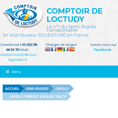
COMPTOIR DE
LOCTUDY
Le n°1 du Semi-Rigide
transportable
1er distributeur ADVENTURE en France
Commercial
+33 (0)2 98
Changez de langue
Suivez-nous sur
66 50 70
Email :
Facebook
comptoir.loctudy@coop-
bigouden.fr
Menu
ACCUEIL
SEMI-RIGIDES
CAPELLI
CAPELLI TEMPEST 570 AVEC 100 CV