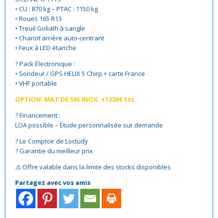
• CU : 870 kg – PTAC : 1150 kg
• Roues 165 R13
• Treuil Goliath à sangle
• Chariot arrière auto-centrant
• Feux à LED étanche
? Pack Électronique :
• Sondeur / GPS HELIX 5 Chirp + carte France
• VHF portable
OPTION: MAT DE SKI INOX: +1320€ ttc
? Financement :
LOA possible – Étude personnalisée sur demande
? Le Comptoir de Loctudy
? Garantie du meilleur prix
⚠️ Offre valable dans la limite des stocks disponibles
Partagez avec vos amis