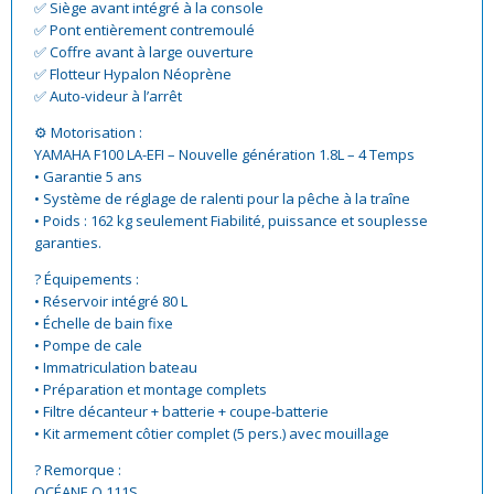
✅ Siège avant intégré à la console
✅ Pont entièrement contremoulé
✅ Coffre avant à large ouverture
✅ Flotteur Hypalon Néoprène
✅ Auto-videur à l’arrêt
⚙️ Motorisation :
YAMAHA F100 LA-EFI – Nouvelle génération 1.8L – 4 Temps
• Garantie 5 ans
• Système de réglage de ralenti pour la pêche à la traîne
• Poids : 162 kg seulement Fiabilité, puissance et souplesse
garanties.
? Équipements :
• Réservoir intégré 80 L
• Échelle de bain fixe
• Pompe de cale
• Immatriculation bateau
• Préparation et montage complets
• Filtre décanteur + batterie + coupe-batterie
• Kit armement côtier complet (5 pers.) avec mouillage
? Remorque :
OCÉANE O 111S