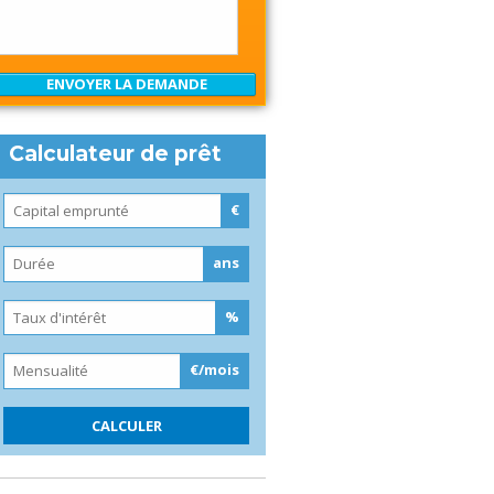
Calculateur de prêt
€
ans
%
€/mois