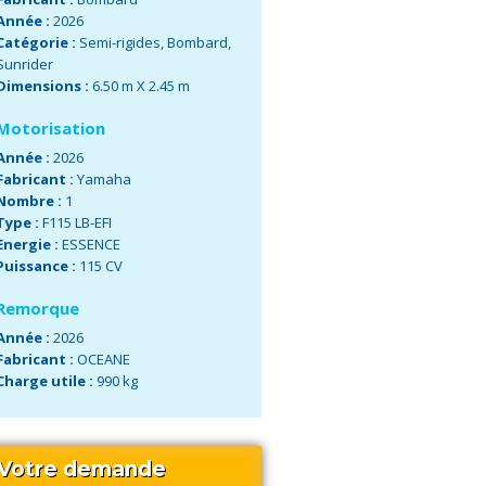
Année :
2026
Catégorie :
Semi-rigides
,
Bombard
,
Sunrider
Dimensions :
6.50 m X 2.45 m
Motorisation
Année :
2026
Fabricant :
Yamaha
Nombre :
1
Type :
F115 LB-EFI
Energie :
ESSENCE
Puissance :
115 CV
Remorque
Année :
2026
Fabricant :
OCEANE
Charge utile :
990 kg
Votre demande