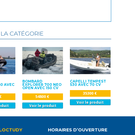
LA CATÉGORIE
BOMBARD
CAPELLI TEMPEST
50 AVEC
EXPLORER 700 NEO
530 AVEC 70 CV
OPEN AVEC 150 CV
35300 €
€
54800 €
Voir le produit
oduit
Voir le produit
LOCTUDY
HORAIRES D’OUVERTURE