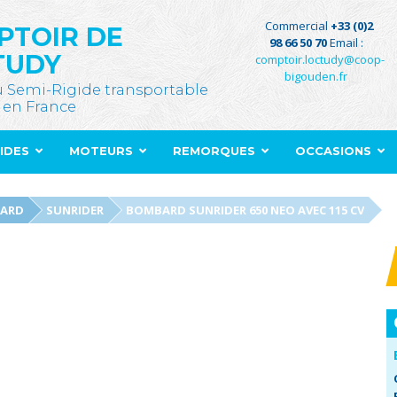
Commercial
+33 (0)2
PTOIR DE
98 66 50 70
Email :
TUDY
comptoir.loctudy@coop-
bigouden.fr
u Semi-Rigide transportable
 en France
GIDES
MOTEURS
REMORQUES
OCCASIONS
ARD
SUNRIDER
BOMBARD SUNRIDER 650 NEO AVEC 115 CV