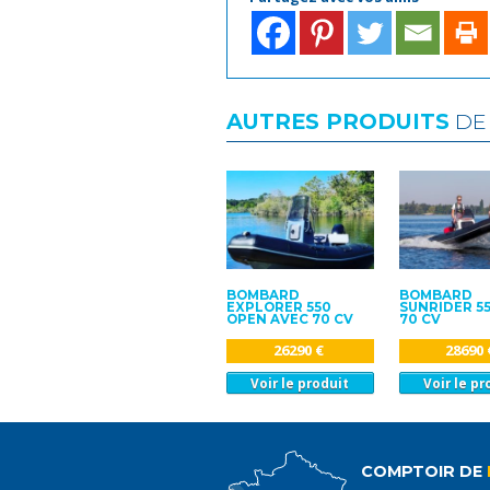
AUTRES PRODUITS
DE 
BOMBARD
BOMBARD
EXPLORER 550
SUNRIDER 5
OPEN AVEC 70 CV
70 CV
26290 €
28690 
Voir le produit
Voir le pr
COMPTOIR DE