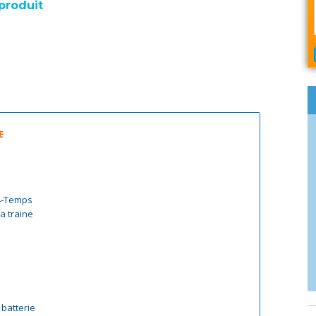
produit
E
 4-Temps
a traine
 batterie