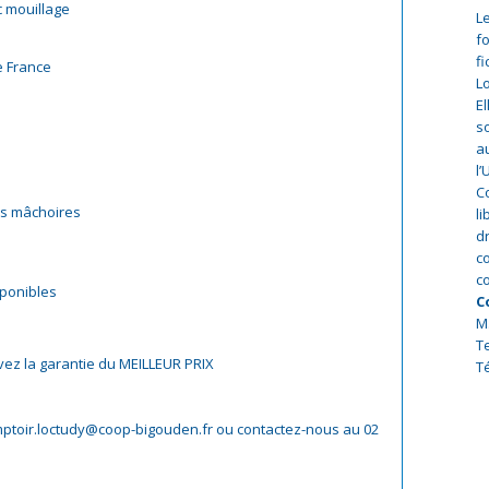
c mouillage
Le
f
fi
e France
Lo
E
s
a
l
C
s mâchoires
l
d
co
co
sponibles
C
M
T
vez la garantie du MEILLEUR PRIX
Té
ptoir.loctudy@coop-bigouden.fr ou contactez-nous au 02