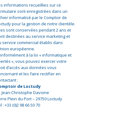
s informations recueillies sur ce
ormulaire sont enregistrées dans un
chier informatisé par le Comptoir de
ctudy pour la gestion de notre clientèle.
lles sont conservées pendant 2 ans et
ont destinées au service marketing et
u service commercial établis dans
’Union européenne.
onformément à la loi « informatique et
ibertés », vous pouvez exercer votre
roit d’accès aux données vous
ncernant et les faire rectifier en
ntactant :
omptoir de Loctudy
. Jean-Christophe Davoine
erre Plein du Port – 29750 Loctudy
l : +33 (0)2 98 66 50 70