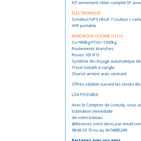
KIT armement côtier complet 5P ave
ÉLECTRONIQUE:
Sondeur/GPS HELIX 7 couleur + cart
VHF portable
REMORQUE OCÉANE O131S
Cu=990kg-PTAC=1300kg
Roulements étanches
Roues 165 R13
Système de rinçage automatique de
Treuil Goliath à sangle
Chariot arrière auto centrant
Offres valable suivant les stocks di
LOA POSSIBLE
Avec le Comptoir de Loctudy, vous a
Estimation immédiate
de votre bateau
@Recevez votre devis par email:com
98 66 50 70 ou au 0674885289
Partagez avec vos amis