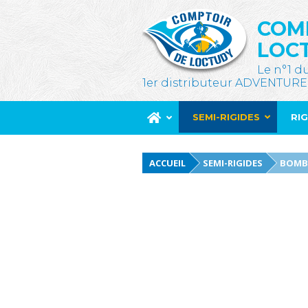
COM
LOC
Le n°1 d
1er distributeur ADVENTURE
SEMI-RIGIDES
RI
ACCUEIL
SEMI-RIGIDES
BOMB