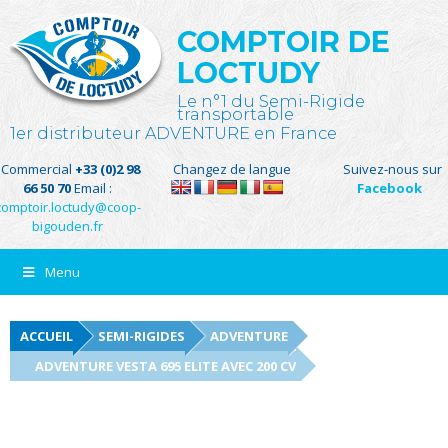
COMPTOIR DE
LOCTUDY
Le n°1 du Semi-Rigide
transportable
1er distributeur ADVENTURE en France
Commercial
+33 (0)2 98
Changez de langue
Suivez-nous sur
66 50 70
Email :
Facebook
comptoir.loctudy@coop-
bigouden.fr
Menu
ACCUEIL
SEMI-RIGIDES
ADVENTURE
ADVENTURE VESTA 695 ELITE AVEC 200 CV