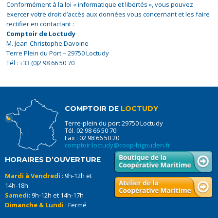
Conformément à la loi « informatique et libertés », vous pouvez
exercer votre droit d’accès aux données vous concernant et les faire
rectifier en contactant :
Comptoir de Loctudy
M. Jean-Christophe Davoine
Terre Plein du Port – 29750 Loctudy
Tél : +33 (0)2 98 66 50 70
COMPTOIR DE
LOCTUDY
Terre-plein du port 29750 Loctudy
Tél. 02 98 66 50 70
Fax : 02 98 66 50 20
comptoir.loctudy@coop-bigouden.fr
HORAIRES D’OUVERTURE
Mardi à Vendredi
: 9h-12h et
14h-18h
Samedi
: 9h-12h et 14h-17h
Dimanche & Lundi
: Fermé